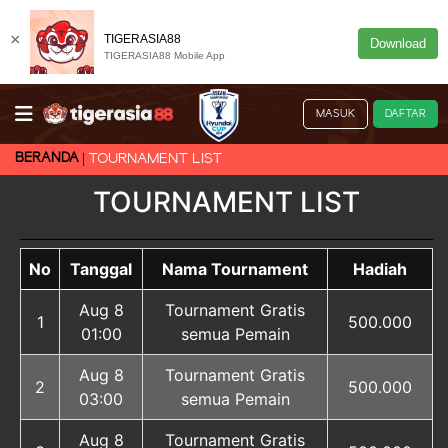
×
TIGERASIA88
Download
TIGERASIA88 Mobile App
MASUK
DAFTAR
BERANDA
TOURNAMENT LIST
TOURNAMENT LIST
No
Tanggal
Nama Tournament
Hadiah
Aug 8
Tournament Gratis
1
500.000
01:00
semua Pemain
Aug 8
Tournament Gratis
2
500.000
03:00
semua Pemain
Aug 8
Tournament Gratis