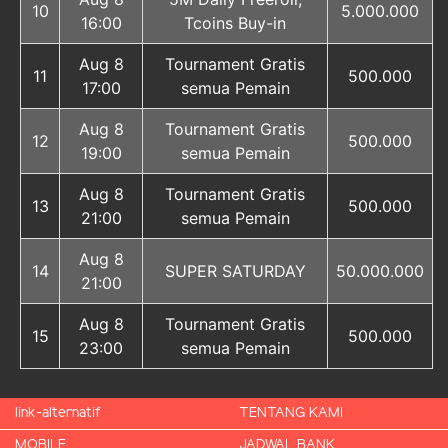
10
5.000.000
16:00
Tcoins Buy-in
Aug 8
Tournament Gratis
11
500.000
17:00
semua Pemain
Aug 8
Tournament Gratis
12
500.000
19:00
semua Pemain
Aug 8
Tournament Gratis
13
500.000
21:00
semua Pemain
Aug 8
14
SUPER SATURDAY
50.000.000
21:00
Aug 8
Tournament Gratis
15
500.000
23:00
semua Pemain
link-alternatif
TENTANG KAMI
MOBILE
JADWAL BANK